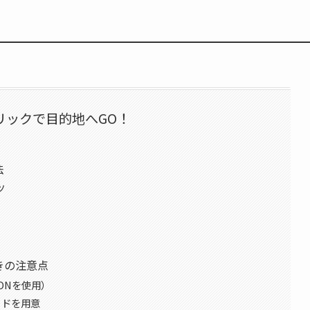
リックで目的地へGO！
法
ツ
きの注意点
CDNを使用）
ライドを用意