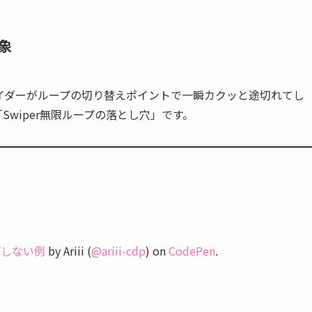
象
イダーがループの切り替えポイントで一瞬カクッと途切れてし
wiper無限ループの落とし穴」です。
ープしない例
by Ariii (
@ariii-cdp
) on
CodePen
.