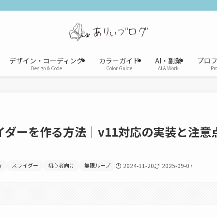
デザイン・コーディング
カラーガイド
AI・副業
プロ
Design & Code
Color Guide
AI & Work
Pro
ライダーを作る方法｜v11対応の実装と注意
r
スライダー
初心者向け
無限ループ
2024-11-20
2025-09-07