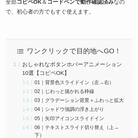
全部
コピペOK
＆
コードペンで動作確認済み
なの
で、初心者の方でもすぐ使えます。
ワンクリックで目的地へGO！
おしゃれなボタンホバーアニメーション
10選【コピペOK】
01｜背景色スライドイン（左→右）
02｜じわっと描かれる枠線
03｜グラデーション背景＋ふわっと拡大
04｜シャドウ強調の浮き上がり
05｜矢印アイコンスライドイン
06｜テキストスライド切り替え（上→
下）