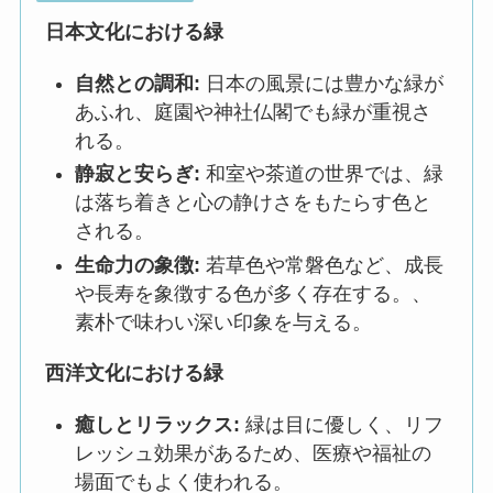
日本文化に
おける緑
自然との調和:
日本の風景には豊かな緑が
あふれ、庭園や神社仏閣でも緑が重視さ
れる。
静寂と安らぎ:
和室や茶道の世界では、緑
は落ち着きと心の静けさをもたらす色と
される。
生命力の象徴:
若草色や常磐色など、成長
や長寿を象徴する色が多く存在する。、
素朴で味わい深い印象を与える。
西洋文化における緑
癒しとリラックス:
緑は目に優しく、リフ
レッシュ効果があるため、医療や福祉の
場面でもよく使われる。