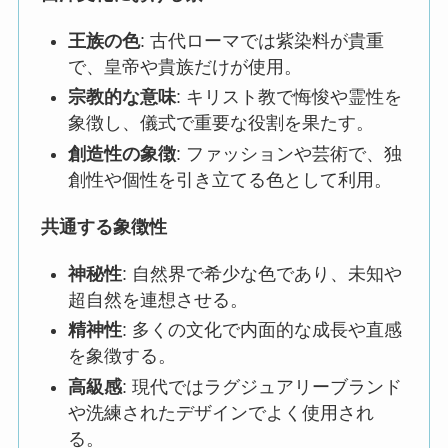
王族の色
: 古代ローマでは紫染料が貴重
で、皇帝や貴族だけが使用。
宗教的な意味
: キリスト教で悔悛や霊性を
象徴し、儀式で重要な役割を果たす。
創造性の象徴
: ファッションや芸術で、独
創性や個性を引き立てる色として利用。
共通する象徴性
神秘性
: 自然界で希少な色であり、未知や
超自然を連想させる。
精神性
: 多くの文化で内面的な成長や直感
を象徴する。
高級感
: 現代ではラグジュアリーブランド
や洗練されたデザインでよく使用され
る。