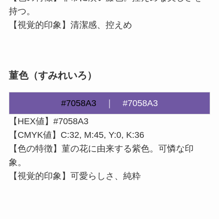
持つ。
【視覚的印象】清潔感、控えめ
菫色（すみれいろ）
#7058A3
｜
#7058A3
【HEX値】#7058A3
【CMYK値】C:32, M:45, Y:0, K:36
【色の特徴】菫の花に由来する紫色。可憐な印
象。
【視覚的印象】可愛らしさ、純粋