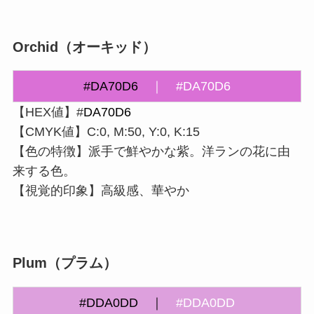
Orchid（オーキッド）
#DA70D6
｜
#DA70D6
【HEX値】#
DA70D6
【CMYK値】C:0, M:50, Y:0, K:15
【色の特徴】派手で鮮やかな紫。洋ランの花に由
来する色。
【視覚的印象】高級感、華やか
Plum（プラム）
#
DDA0DD
｜
#DDA0DD