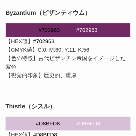
Byzantium（ビザンティウム）
#702963
｜
#702963
【HEX値】#
70296
3
【CMYK値】C:0, M:60, Y:11, K:56
【色の特徴】古代ビザンチン帝国をイメージした
紫色。
【視覚的印象】歴史的、重厚
Thistle（シスル）
#
D8BFD8
｜
#D8BFD8
【HEX値】#
D8BFD8