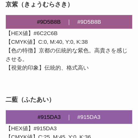
京紫（きょうむらさき）
#9D5B8B
｜
#9D5B8B
【HEX値】#6C2C6B
【CMYK値】C:0, M:40, Y:0, K:38
【色の特徴】京都の伝統的な紫色。高貴さを感じ
させる。
【視覚的印象】伝統的、格式高い
二藍（ふたあい）
#915DA3
｜
#915DA3
【HEX値】#915DA3
【CMYK値】C:25, M:45, Y:0, K:36