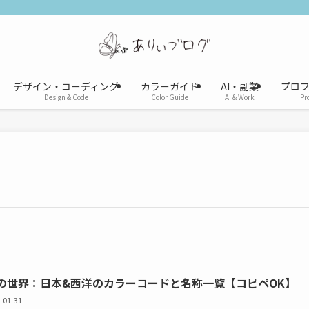
デザイン・コーディング
カラーガイド
AI・副業
プロ
Design & Code
Color Guide
AI & Work
Pro
の世界：日本&西洋のカラーコードと名称一覧【コピペOK】
-01-31