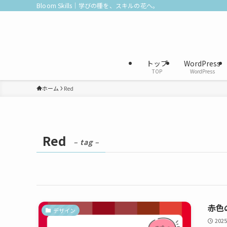
Bloom Skills｜学びの種を、スキルの花へ。
トップ
WordPress
TOP
WordPress
ホーム
Red
Red
– tag –
赤色
デザイン
2025