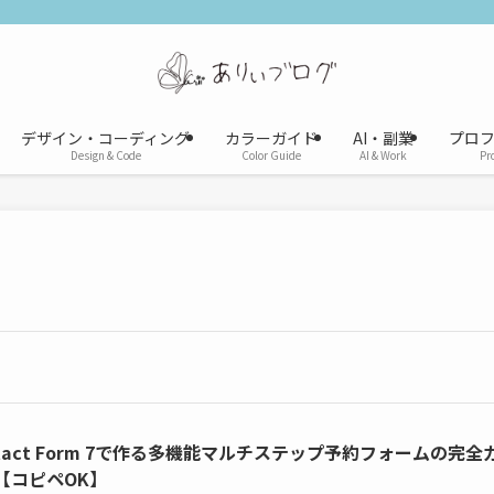
デザイン・コーディング
カラーガイド
AI・副業
プロ
Design & Code
Color Guide
AI & Work
Pro
ntact Form 7で作る多機能マルチステップ予約フォームの完全
【コピペOK】