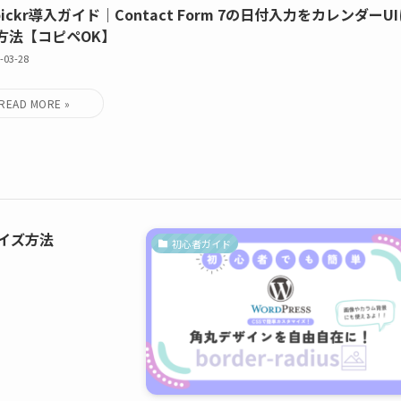
tpickr導入ガイド｜Contact Form 7の日付入力をカレンダーU
方法【コピペOK】
-03-28
イズ方法
初心者ガイド