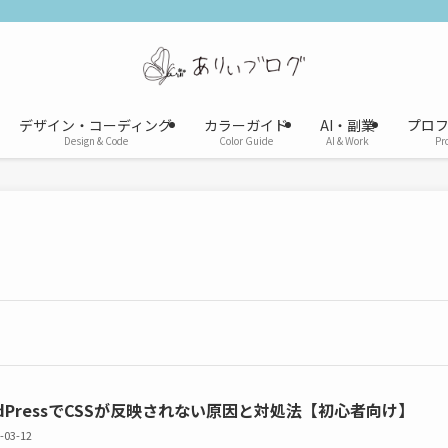
デザイン・コーディング
カラーガイド
AI・副業
プロ
Design & Code
Color Guide
AI & Work
Pro
rdPressでCSSが反映されない原因と対処法【初心者向け】
-03-12