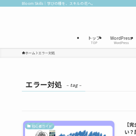
Bloom Skills｜学びの種を、スキルの花へ。
トップ
WordPress
TOP
WordPress
ホーム
エラー対処
エラー対処
– tag –
【完
初心者ガイド
い？